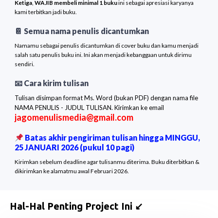
Ketiga
,
WAJIB membeli minimal 1 buku
ini sebagai apresiasi karyanya
kami terbitkan jadi buku.
📔 Semua nama penulis dicantumkan
Namamu sebagai penulis dicantumkan di cover buku dan kamu menjadi
salah satu penulis buku ini. Ini akan menjadi kebanggaan untuk dirimu
sendiri.
📧 Cara kirim tulisan
Tulisan disimpan format Ms. Word (bukan PDF) dengan nama file
NAMA PENULIS - JUDUL TULISAN. Kirimkan ke email
jagomenulismedia@gmail.com
Batas akhir pengiriman tulisan hingga MINGGU,
25 JANUARI 2026 (pukul 10 pagi)
Kirimkan sebelum deadline agar tulisanmu diterima. Buku diterbitkan &
dikirimkan ke alamatmu awal Februari 2026.
Hal-Hal Penting Project Ini ↙️