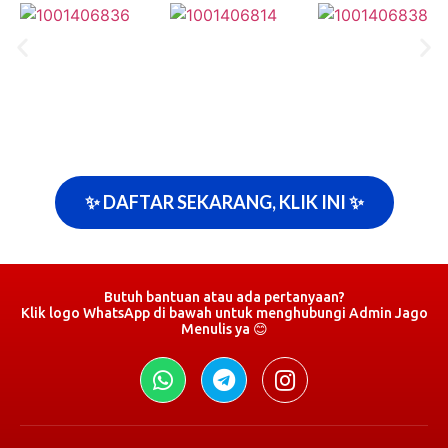
✨ DAFTAR SEKARANG, KLIK INI ✨
Butuh bantuan atau ada pertanyaan?
Klik logo WhatsApp di bawah untuk menghubungi Admin Jago
Menulis ya 😊