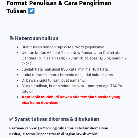
Format Penulisan & Cara Pengiriman
Tulisan
📝 Ketentuan tulisan
Buat tulisan dengan rapi di Ms. Word (sejenisnya)
Ukuran kertas A5, font Times New Roman atau Calibri atau
Candara (pilih salah satu) ukuran 10 pt, spasi 1,15 pt, margin 2-
2-2-2.
Jumlah kata maksimal 850 kata, minimal 100 kata.
Judul tulisanmu harus berbeda dari judul buku di atas.
Di bawah judul tulisan, buat namamu.
Di akhir tulisan, buat biodata singkat 1 paragraf aja. TANPA
foto diri.
Agar lebih mudah, di bawah ada template naskah yang
bisa kamu download.
✅ Syarat tulisan diterima & dibukukan
Pertama
, rapikan (s
elf editing)
tulisanmu sebelum diemailkan.
Kedua
, isi formulir pendaftaran di bagian bawah web ini.