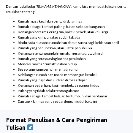
Dengan judul buku
“RUMAH & KENANGAN”
, kamu bisa membuat tulisan, cerita
atau kisah tentang:
Rumah masa kecil dan cerita di dalamnya
Rumah sebagai tempat pulang, bukan sekadar bangunan
Kenangan bersama orang tua, kakek-nenek, atau keluarga
Rumah yang kini jauh atau sudah tak ada
Rindu pada suasana rumah: bau dapur, suara pagi, kebiasaan kecil
Rumah yang penuh tawa, atau justru penuh luka
Kenangan tentang pindah rumah, merantau, atau hijrah
Rumah yang terasa asing karena perubahan
Mencari makna “rumah” dalam hidup
Seseorang yang pernah menjadi rumah
Kehilangan rumah dan usaha membangun kembali
Rumah yang ingin diwujudkan di masa depan
Kenangan sederhana tapi membekas seumur hidup
Pulang yang tidak selalu tentang alamat
Rumah sebagai tempat belajar, bertumbuh, dan berdamai
Dan topik lainnya yang sesuai dengan judul buku ini
Format Penulisan & Cara Pengiriman
Tulisan