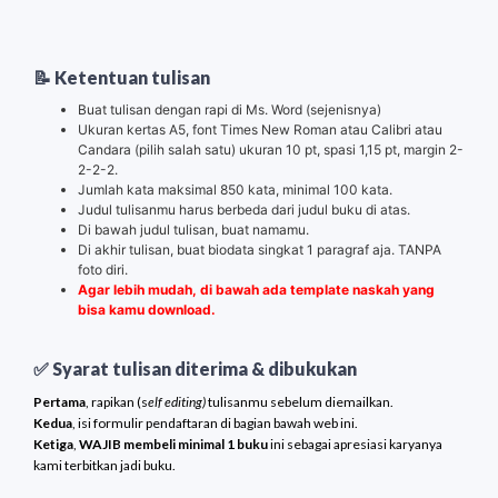
📝 Ketentuan tulisan
Buat tulisan dengan rapi di Ms. Word (sejenisnya)
Ukuran kertas A5, font Times New Roman atau Calibri atau
Candara (pilih salah satu) ukuran 10 pt, spasi 1,15 pt, margin 2-
2-2-2.
Jumlah kata maksimal 850 kata, minimal 100 kata.
Judul tulisanmu harus berbeda dari judul buku di atas.
Di bawah judul tulisan, buat namamu.
Di akhir tulisan, buat biodata singkat 1 paragraf aja. TANPA
foto diri.
Agar lebih mudah, di bawah ada template naskah yang
bisa kamu download.
✅ Syarat tulisan diterima & dibukukan
Pertama
, rapikan (s
elf editing)
tulisanmu sebelum diemailkan.
Kedua
, isi formulir pendaftaran di bagian bawah web ini.
Ketiga
,
WAJIB membeli minimal 1 buku
ini sebagai apresiasi karyanya
kami terbitkan jadi buku.