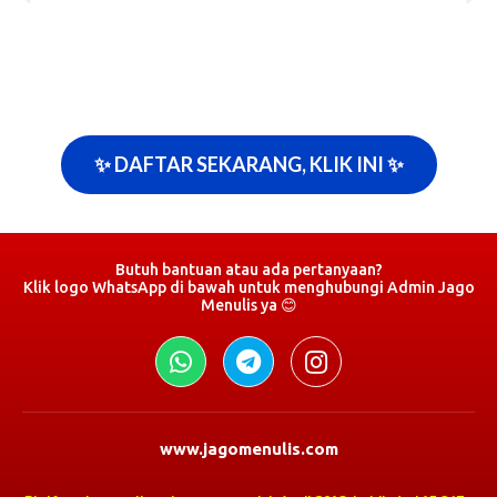
✨ DAFTAR SEKARANG, KLIK INI ✨
Butuh bantuan atau ada pertanyaan?
Klik logo WhatsApp di bawah untuk menghubungi Admin Jago
Menulis ya 😊
www.jagomenulis.com