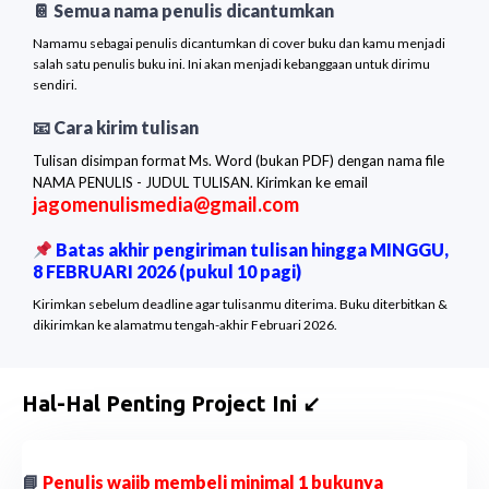
📔 Semua nama penulis dicantumkan
Namamu sebagai penulis dicantumkan di cover buku dan kamu menjadi
salah satu penulis buku ini. Ini akan menjadi kebanggaan untuk dirimu
sendiri.
📧 Cara kirim tulisan
Tulisan disimpan format Ms. Word (bukan PDF) dengan nama file
NAMA PENULIS - JUDUL TULISAN. Kirimkan ke email
jagomenulismedia@gmail.com
Batas akhir pengiriman tulisan hingga MINGGU,
8 FEBRUARI 2026 (pukul 10 pagi)
Kirimkan sebelum deadline agar tulisanmu diterima. Buku diterbitkan &
dikirimkan ke alamatmu tengah-akhir Februari 2026.
Hal-Hal Penting Project Ini ↙️
📘
Penulis wajib membeli minimal 1 bukunya