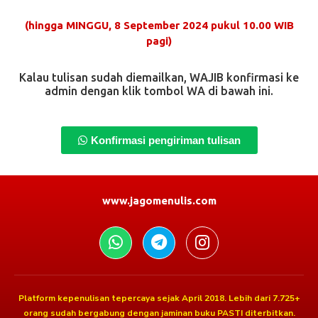
(hingga MINGGU, 8 September 2024 pukul 10.00 WIB
pagi)
Kalau tulisan sudah diemailkan, WAJIB konfirmasi ke
admin dengan klik tombol WA di bawah ini.
Konfirmasi pengiriman tulisan
www.jagomenulis.com
Platform kepenulisan tepercaya sejak April 2018. Lebih dari 7.725+
orang sudah bergabung dengan jaminan buku PASTI diterbitkan.